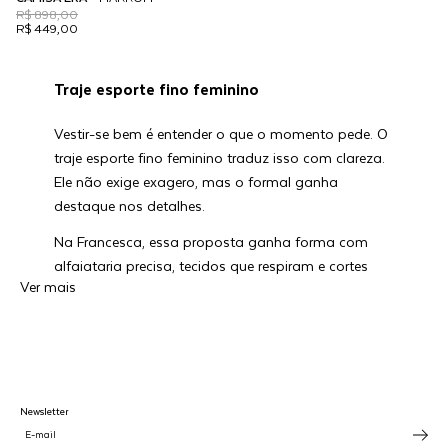
R$ 898,00
R$ 449,00
Traje esporte fino feminino
Vestir-se bem é entender o que o momento pede. O
traje esporte fino feminino traduz isso com clareza.
Ele não exige exagero, mas o formal ganha
destaque nos detalhes.
Na Francesca, essa proposta ganha forma com
alfaiataria precisa, tecidos que respiram e cortes
Ver mais
que acompanham o corpo. Uma seleção de peças
pensadas para mulheres que escolhem presença
com discrição.
O que é o traje esporte fino feminino?
Newsletter
O traje esporte fino feminino é uma proposta de
vestir que traduz equilíbrio na proposta que