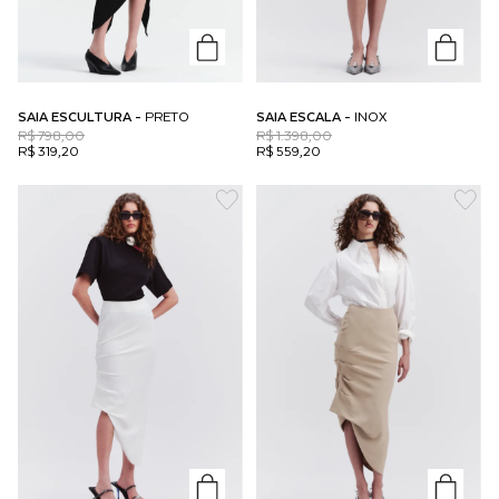
SAIA ESCULTURA -
PRETO
SAIA ESCALA -
INOX
R$ 798,00
R$ 1.398,00
R$ 319,20
R$ 559,20