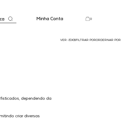
Minha Conta
ca
0
VER
•
3
|
4
|
6
FILTRAR POR
ORDERNAR POR
sofisticados, dependendo da
tindo criar diversas