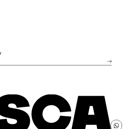
 é caracterizada pelo design básico
 uma peça mais casual e
e, frequentemente, é
a para ocasiões formais. Se você
modernas e despojadas.
r
 e a proposta do look. Ambas têm
s camisetas femininas mais
s mangas ou textura, adicionando