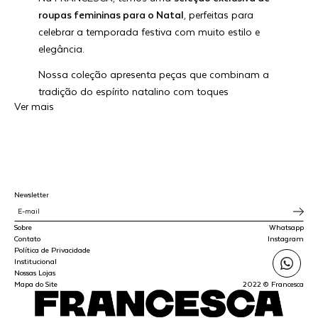
roupas femininas para o Natal
, perfeitas para
celebrar a temporada festiva com muito estilo e
elegância.
Nossa coleção apresenta peças que combinam a
tradição do espírito natalino com toques
Ver mais
modernos, garantindo que você se destaque em
qualquer celebração de fim de ano. Vem conferir!
Como escolher o melhor look para o Natal?
Roupas para o Natal devem representar o espírito
Newsletter
de celebração e harmonia que são característicos
da data. Por isso, escolher um look adequado
Sobre
Whatsapp
contribui significativamente para o clima festivo e a
Contato
Instagram
memória afetiva.
Política de Privacidade
Institucional
Nossas Lojas
Na FRNC, as peças são desenhadas para
Mapa do Site
2022 © Francesca
proporcionar tanto o conforto necessário para
longas noites de confraternização quanto a