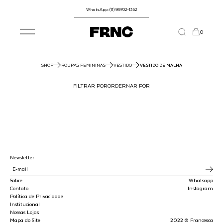
WhatsApp: (11) 99702-1352
0
SHOP
ROUPAS FEMININAS
VESTIDO
VESTIDO DE MALHA
FILTRAR POR
ORDERNAR POR
Newsletter
Sobre
Whatsapp
Contato
Instagram
Política de Privacidade
Institucional
Nossas Lojas
Mapa do Site
2022 © Francesca