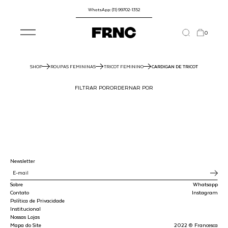
WhatsApp: (11) 99702-1352
0
SHOP
ROUPAS FEMININAS
TRICOT FEMININO
CARDIGAN DE TRICOT
FILTRAR POR
ORDERNAR POR
Newsletter
Sobre
Whatsapp
Contato
Instagram
Política de Privacidade
Institucional
Nossas Lojas
Mapa do Site
2022 © Francesca