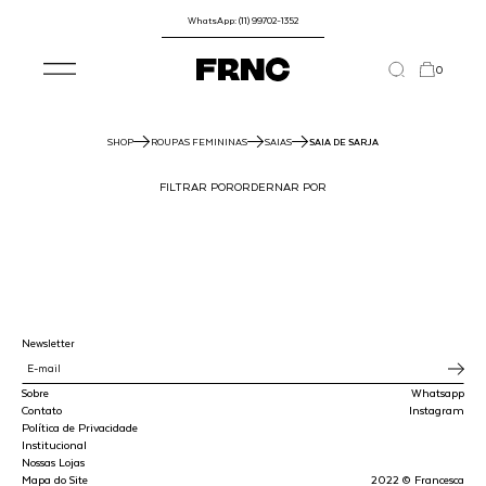
WhatsApp: (11) 99702-1352
0
SHOP
ROUPAS FEMININAS
SAIAS
SAIA DE SARJA
FILTRAR POR
ORDERNAR POR
Newsletter
Sobre
Whatsapp
Contato
Instagram
Política de Privacidade
Institucional
Nossas Lojas
Mapa do Site
2022 © Francesca