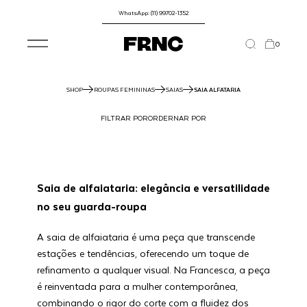
WhatsApp: (11) 99702-1352
0
SHOP
ROUPAS FEMININAS
SAIAS
SAIA ALFATARIA
FILTRAR POR
ORDERNAR POR
Saia de alfaiataria: elegância e versatilidade
no seu guarda-roupa
A saia de alfaiataria é uma peça que transcende
estações e tendências, oferecendo um toque de
refinamento a qualquer visual. Na Francesca, a peça
é reinventada para a mulher contemporânea,
combinando o rigor do corte com a fluidez dos