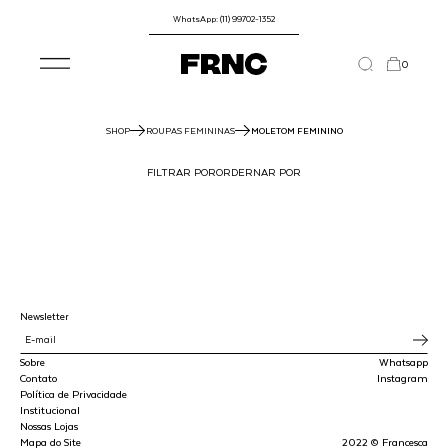
WhatsApp: (11) 99702-1352
0
SHOP
ROUPAS FEMININAS
MOLETOM FEMININO
FILTRAR POR
ORDERNAR POR
Newsletter
Sobre
Whatsapp
Contato
Instagram
Política de Privacidade
Institucional
Nossas Lojas
Mapa do Site
2022 © Francesca