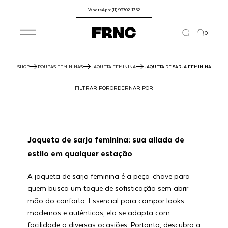
WhatsApp: (11) 99702-1352
0
SHOP
ROUPAS FEMININAS
JAQUETA FEMININA
JAQUETA DE SARJA FEMININA
FILTRAR POR
ORDERNAR POR
Jaqueta de sarja feminina: sua aliada de
estilo em qualquer estação
A jaqueta de sarja feminina é a peça-chave para
quem busca um toque de sofisticação sem abrir
mão do conforto. Essencial para compor looks
modernos e autênticos, ela se adapta com
facilidade a diversas ocasiões. Portanto, descubra a