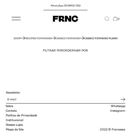
WhatsApp: (11) 99702-1352
0
SHOP
ROUPAS FEMININAS
CASACO FEMININO
CASACO FEMININO PLANO
FILTRAR POR
ORDERNAR POR
Newsletter
Sobre
Whatsapp
Contato
Instagram
Política de Privacidade
Institucional
Nossas Lojas
Mapa do Site
2022 © Francesca