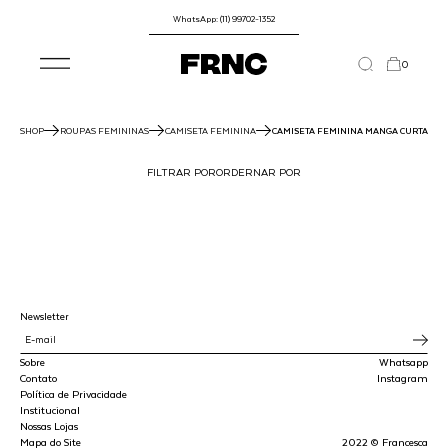
WhatsApp: (11) 99702-1352
0
SHOP
ROUPAS FEMININAS
CAMISETA FEMININA
CAMISETA FEMININA MANGA CURTA
FILTRAR POR
ORDERNAR POR
Newsletter
Sobre
Whatsapp
Contato
Instagram
Política de Privacidade
Institucional
Nossas Lojas
Mapa do Site
2022 © Francesca