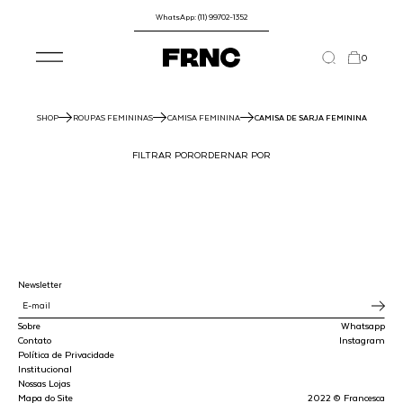
WhatsApp: (11) 99702-1352
0
SHOP
ROUPAS FEMININAS
CAMISA FEMININA
CAMISA DE SARJA FEMININA
FILTRAR POR
ORDERNAR POR
Newsletter
Sobre
Whatsapp
Contato
Instagram
Política de Privacidade
Institucional
Nossas Lojas
Mapa do Site
2022 © Francesca