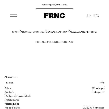
WhatsApp: (11) 99702-1352
0
SHOP
ROUPAS FEMININAS
CALÇAS FEMININA
CALÇA JEANS FEMININA
FILTRAR POR
ORDERNAR POR
Newsletter
Sobre
Whatsapp
Contato
Instagram
Política de Privacidade
Institucional
Nossas Lojas
Mapa do Site
2022 © Francesca