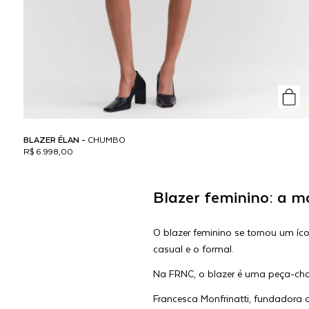
BLAZER ÉLAN -
CHUMBO
R$ 6.998,00
Blazer feminino: a m
O blazer feminino se tornou um íco
casual e o formal.
Na FRNC, o blazer é uma peça-cha
Francesca Monfrinatti, fundadora 