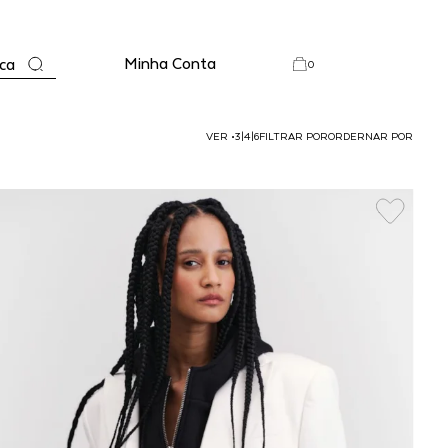
Minha Conta
ca
0
VER
•
3
|
4
|
6
FILTRAR POR
ORDERNAR POR