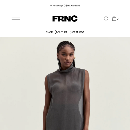
WhatsApp: (11) 99702-1352
0
SHOP
OUTLET
VESTIDOS