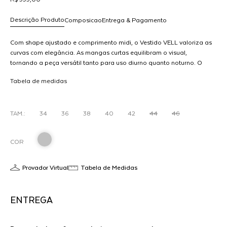
Descrição Produto
Composicao
Entrega & Pagamento
Com shape ajustado e comprimento midi, o Vestido VELL valoriza as
curvas com elegância. As mangas curtas equilibram o visual,
tornando a peça versátil tanto para uso diurno quanto noturno. O
R$ 999,00
tecido proporciona elasticidade e sustentação, oferecendo conforto
dicionar
Tabela de medidas
sem comprometer a silhueta.
ao
arrinho
O
TAM.:
34
36
38
40
42
44
46
COR
Provador Virtual
Tabela de Medidas
ENTREGA