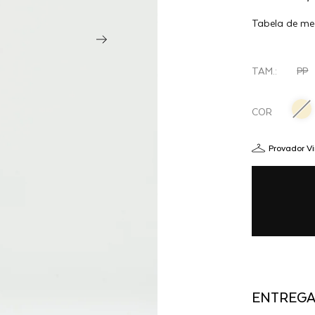
VESTIDO
impactantes ou
Tabela de me
VOST -
PRETO
TAM.:
PP
COR
Provador Vi
ENTREG