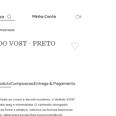
Minha Conta
ca
0
VESTIDOS
DO VOST - PRETO
roduto
Composicao
Entrega & Pagamento
olada ao corpo e decote moderno, o Vestido VOST
ta sexy e minimalista. O caimento alongado,
o firme e elástico, valoriza as formas femininas
ão. Ideal para produções monocromáticas