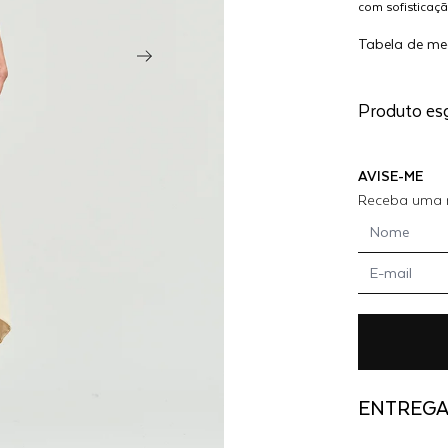
com sofisticaç
VESTIDO
impactantes ou
Tabela de me
VOST -
MANTEIG
Produto es
AVISE-ME
Receba uma n
ENTREG