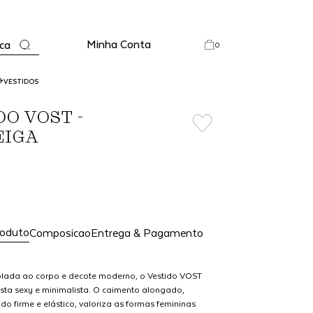
Minha Conta
ca
0
VESTIDOS
DO VOST -
EIGA
roduto
Composicao
Entrega & Pagamento
olada ao corpo e decote moderno, o Vestido VOST
ta sexy e minimalista. O caimento alongado,
o firme e elástico, valoriza as formas femininas