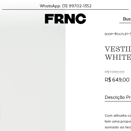
WhatsApp: (11) 99702-1352
Bus
SHOP
OUTLET
VESTID
WHIT
R$ 1.298,00
R$ 649,00
Descrição P
Com silhueta c
tem uma propos
somado ao tecid