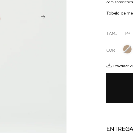
com sofisticaç
VESTIDO
impactantes ou
VOLT -
Tabela de me
OFF
WHITE
TAM.:
PP
COR
Provador Vi
ENTREG