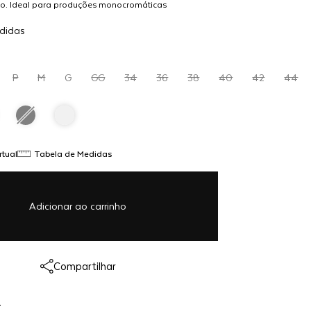
ão. Ideal para produções monocromáticas
 com acessórios marcantes.
Adicionar
didas
R$ 649,00
ao
carrinho
P
M
G
GG
34
36
38
40
42
44
rtual
Tabela de Medidas
Adicionar ao carrinho
Link copiado!
Compartilhar
Redirecionando...
A