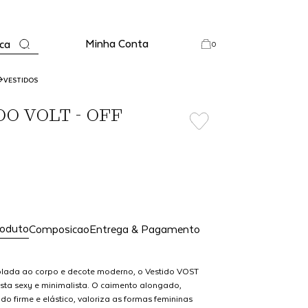
Minha Conta
ca
0
VESTIDOS
O VOLT - OFF
E
roduto
Composicao
Entrega & Pagamento
olada ao corpo e decote moderno, o Vestido VOST
ta sexy e minimalista. O caimento alongado,
o firme e elástico, valoriza as formas femininas