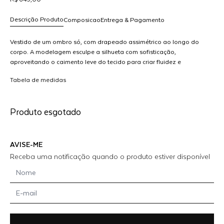
Descrição Produto
Composicao
Entrega & Pagamento
Vestido de um ombro só, com drapeado assimétrico ao longo do
corpo. A modelagem esculpe a silhueta com sofisticação,
aproveitando o caimento leve do tecido para criar fluidez e
R$ 649,00
elegância. Ideal para produções noturnas ou eventos especiais
dicionar
Tabela de medidas
ao
arrinho
Produto esgotado
AVISE-ME
Receba uma notificação quando o produto estiver disponível