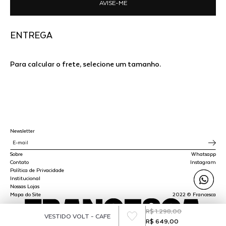
AVISE-ME
ENTREGA
Para calcular o frete, selecione um tamanho.
Newsletter
Sobre
Whatsapp
Contato
Instagram
Política de Privacidade
Institucional
Nossas Lojas
Mapa do Site
2022 © Francesca
R$ 1.298,00
VESTIDO VOLT - CAFE
R$ 649,00
SPLY STUDIO LTDA - CNPJ 45.510.647/0001-00