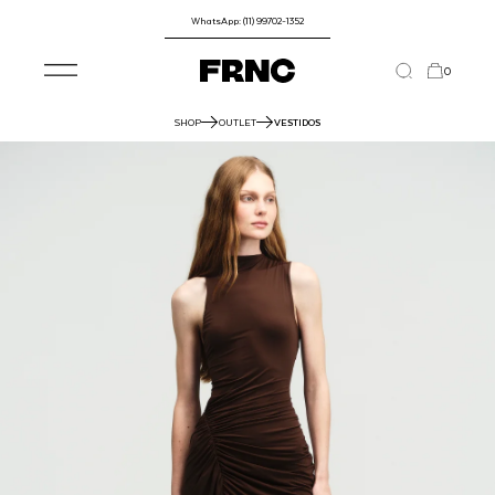
WhatsApp: (11) 99702-1352
0
SHOP
OUTLET
VESTIDOS