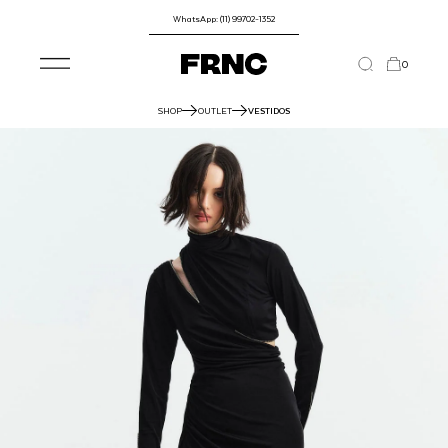
WhatsApp: (11) 99702-1352
0
SHOP
OUTLET
VESTIDOS