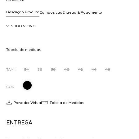
Descrição Produto
Composicao
Entrega & Pagamento
VESTIDO VICINO
R$ 639,20
O
dicionar
Tabela de medidas
ao
arrinho
TAM.:
34
36
38
40
42
44
46
COR
Provador Virtual
Tabela de Medidas
ENTREGA