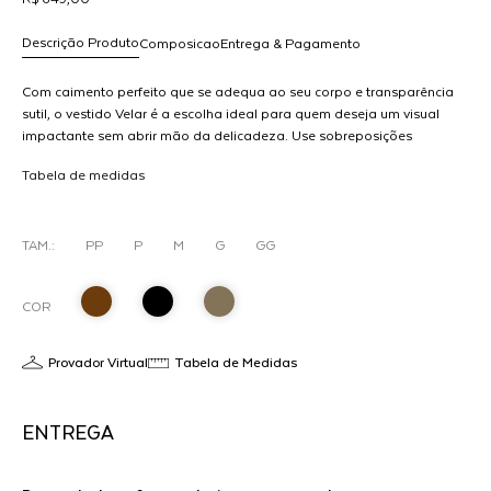
Descrição Produto
Composicao
Entrega & Pagamento
Com caimento perfeito que se adequa ao seu corpo e transparência
sutil, o vestido Velar é a escolha ideal para quem deseja um visual
impactante sem abrir mão da delicadeza. Use sobreposições
R$ 649,00
criativas para diferentes propostas.
dicionar
Tabela de medidas
ao
arrinho
M
TAM.:
PP
P
M
G
GG
COR
Provador Virtual
Tabela de Medidas
ENTREGA