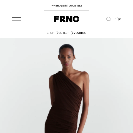
WhatsApp: (11) 99702-1352
0
SHOP
OUTLET
VESTIDOS