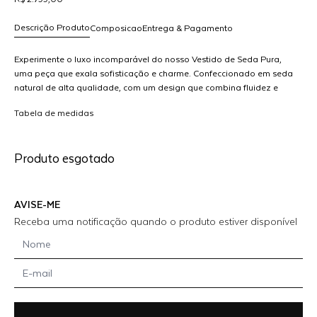
Descrição Produto
Composicao
Entrega & Pagamento
Experimente o luxo incomparável do nosso Vestido de Seda Pura,
uma peça que exala sofisticação e charme. Confeccionado em seda
natural de alta qualidade, com um design que combina fluidez e
R$ 2.799,00
estrutura, este vestido é perfeito para ocasiões especiais, festas ou
dicionar
Tabela de medidas
jantares elegantes. Combine-o com acessórios delicados e sapatos
ao
elegantes para um look irresistível. MODELO VESTE 36
arrinho
Produto esgotado
AVISE-ME
Receba uma notificação quando o produto estiver disponível