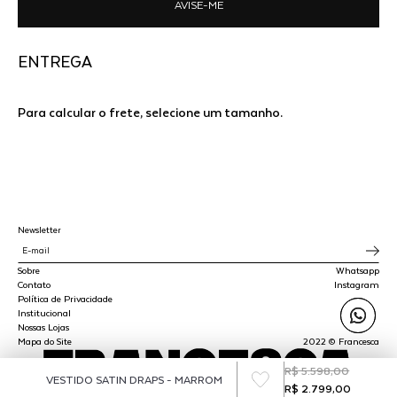
AVISE-ME
ENTREGA
Para calcular o frete, selecione um tamanho.
Newsletter
Sobre
Whatsapp
Contato
Instagram
Política de Privacidade
Institucional
Nossas Lojas
Mapa do Site
2022 © Francesca
R$ 5.598,00
VESTIDO SATIN DRAPS - MARROM
R$ 2.799,00
SPLY STUDIO LTDA - CNPJ 45.510.647/0001-00