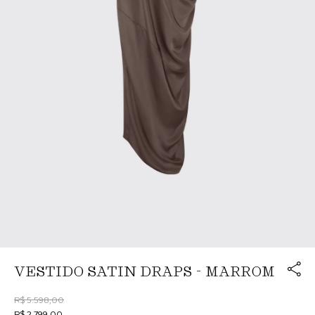
Link cop
VESTIDO SATIN DRAPS - MARROM
Redirecion
R$ 5.598,00
R$ 2.799,00