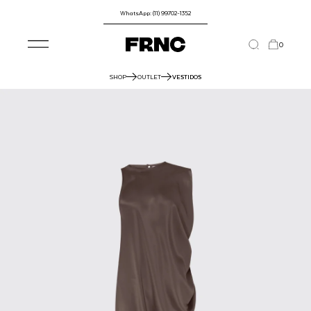
WhatsApp: (11) 99702-1352
0
SHOP
OUTLET
VESTIDOS