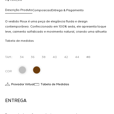
Descrição Produto
Composicao
Entrega & Pagamento
O vestido Roux é uma peça de elegância fluida e design
contemporâneo. Confeccionado em 100% seda, ele apresenta toque
leve, caimento sofisticado e movimento natural, criando uma silhueta
R$ 1.399,00
feminina e atual.Com recortes assimétricos que adicionam
dicionar
Tabela de medidas
informação de moda e profundidade ao design, o vestido valoriza o
ao
corpo de forma sutil e elegante. As alças finas reforçam a delicadeza
arrinho
da peça, equilibrando leveza e sofisticação.Versátil e atemporal, o
vestido Roux transita com facilidade entre ocasiões especiais e
TAM.:
34
36
38
40
42
44
46
produções mais refinadas do dia a dia, sempre com acabamento
impecável.
COR
Provador Virtual
Tabela de Medidas
ENTREGA