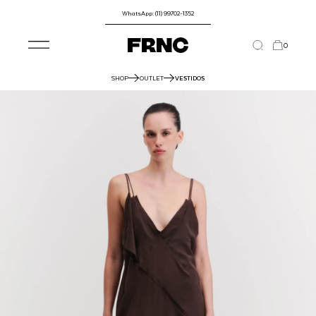
WhatsApp: (11) 99702-1352
0
SHOP
OUTLET
VESTIDOS