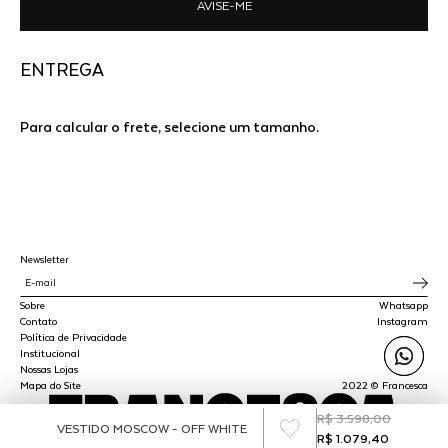
AVISE-ME
ENTREGA
Para calcular o frete, selecione um tamanho.
Newsletter
Sobre
Whatsapp
Contato
Instagram
Política de Privacidade
Institucional
Nossas Lojas
Mapa do Site
2022 © Francesca
R$ 3.598,00
VESTIDO MOSCOW - OFF WHITE
R$ 1.079,40
SPLY STUDIO LTDA - CNPJ 45.510.647/0001-00