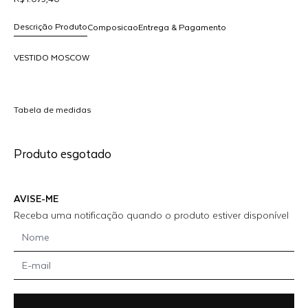
Descrição Produto
Composicao
Entrega & Pagamento
VESTIDO MOSCOW
R$ 1.079,40
dicionar
Tabela de medidas
ao
arrinho
Produto esgotado
AVISE-ME
Receba uma notificação quando o produto estiver disponível