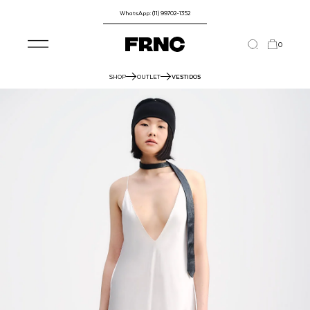
WhatsApp: (11) 99702-1352
0
SHOP
OUTLET
VESTIDOS