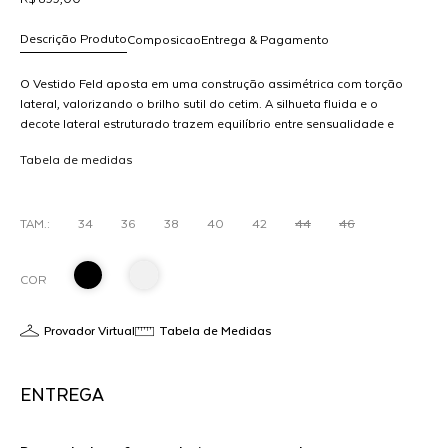
Descrição Produto
Composicao
Entrega & Pagamento
O Vestido Feld aposta em uma construção assimétrica com torção
lateral, valorizando o brilho sutil do cetim. A silhueta fluida e o
decote lateral estruturado trazem equilíbrio entre sensualidade e
R$ 899,00
elegância. Um vestido leve, moderno e com ótimo caimento — ideal
dicionar
Tabela de medidas
para eventos e produções sofisticadas.
ao
arrinho
TAM.:
34
36
38
40
42
44
46
COR
Provador Virtual
Tabela de Medidas
ENTREGA