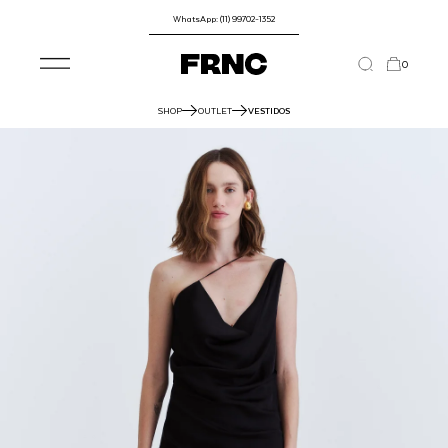
WhatsApp: (11) 99702-1352
0
SHOP
OUTLET
VESTIDOS