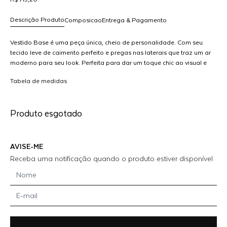
Descrição Produto
Composicao
Entrega & Pagamento
Vestido Base é uma peça única, cheio de personalidade. Com seu
tecido leve de caimento perfeito e pregas nas laterais que traz um ar
moderno para seu look. Perfeita para dar um toque chic ao visual e
R$ 719,20
O
muito fácil de combinar com outras peças.
dicionar
Tabela de medidas
ao
arrinho
Produto esgotado
AVISE-ME
Receba uma notificação quando o produto estiver disponível