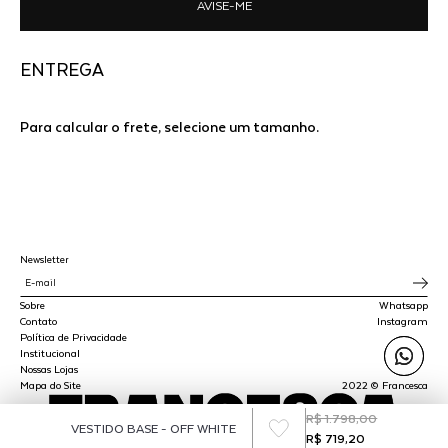
AVISE-ME
ENTREGA
Para calcular o frete, selecione um tamanho.
Newsletter
Sobre
Whatsapp
Contato
Instagram
Política de Privacidade
Institucional
Nossas Lojas
Mapa do Site
2022 © Francesca
R$ 1.798,00
VESTIDO BASE - OFF WHITE
R$ 719,20
SPLY STUDIO LTDA - CNPJ 45.510.647/0001-00