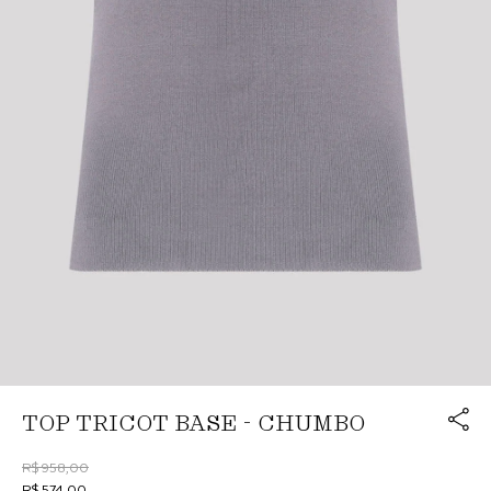
Link cop
TOP TRICOT BASE - CHUMBO
Redirecion
R$ 958,00
R$ 574,00