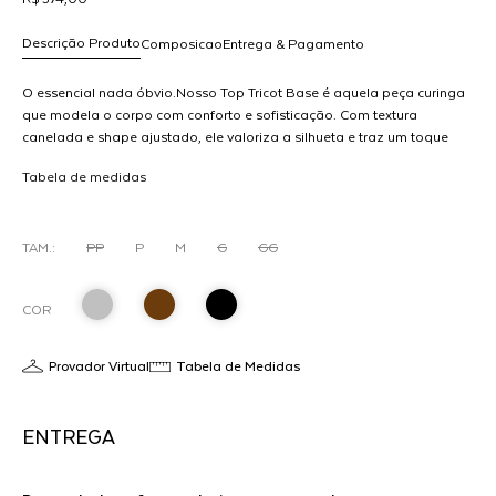
Descrição Produto
Composicao
Entrega & Pagamento
O essencial nada óbvio.Nosso Top Tricot Base é aquela peça curinga
que modela o corpo com conforto e sofisticação. Com textura
canelada e shape ajustado, ele valoriza a silhueta e traz um toque
R$ 574,00
moderno para qualquer composição.Versátil e atemporal, funciona
dicionar
Tabela de medidas
sozinho como protagonista ou em sobreposições — do casual ao
ao
mais elaborado com facilidade.Uma base indispensável para um
arrinho
guarda-roupa inteligente
O
TAM.:
PP
P
M
G
GG
COR
Provador Virtual
Tabela de Medidas
ENTREGA