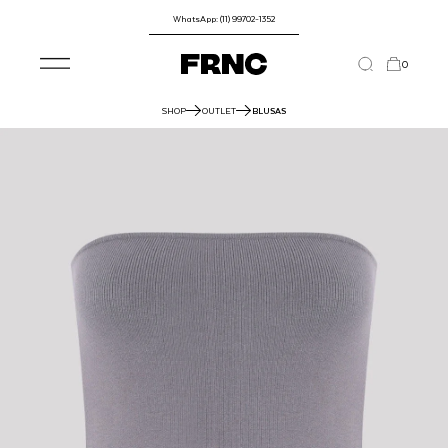
WhatsApp: (11) 99702-1352
0
SHOP
OUTLET
BLUSAS