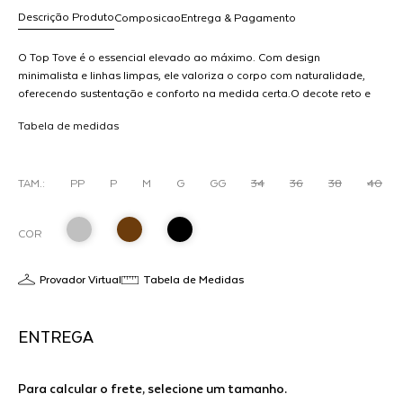
Descrição Produto
Composicao
Entrega & Pagamento
O Top Tove é o essencial elevado ao máximo. Com design
minimalista e linhas limpas, ele valoriza o corpo com naturalidade,
oferecendo sustentação e conforto na medida certa.O decote reto e
R$ 298,00
as alças mais largas trazem equilíbrio entre sensualidade e
dicionar
Tabela de medidas
funcionalidade, enquanto o elástico personalizado reforça a
ao
identidade da peça com um toque contemporâneo. Versátil e
arrinho
preciso, transita do dia a dia às produções mais elaboradas,
sozinho ou como base para composições em camadas.
TAM.:
PP
P
M
G
GG
34
36
38
40
COR
Provador Virtual
Tabela de Medidas
ENTREGA
Para calcular o frete, selecione um tamanho.