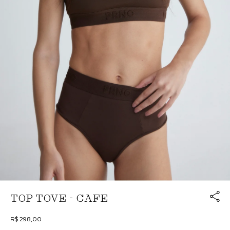
Link cop
TOP TOVE - CAFE
Redirecion
R$ 298,00