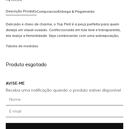
Descrição Produto
Composicao
Entrega & Pagamento
Delicado e cheio de charme, o Top Flint é a peça perfeita para quem
deseja um visual ousado. Confeccionada em tule leve e transparente,
ela realça a feminilidade. Seja combinando com uma sobreposição,
R$ 199,00
o Top de Tule adiciona um toque de romantismo e desejo ao seu
dicionar
Tabela de medidas
look. MODELO VESTE 36
ao
arrinho
Produto esgotado
AVISE-ME
Receba uma notificação quando o produto estiver disponível