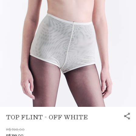
Link cop
TOP FLINT - OFF WHITE
Redirecion
R$ 398,00
R$ 199,00