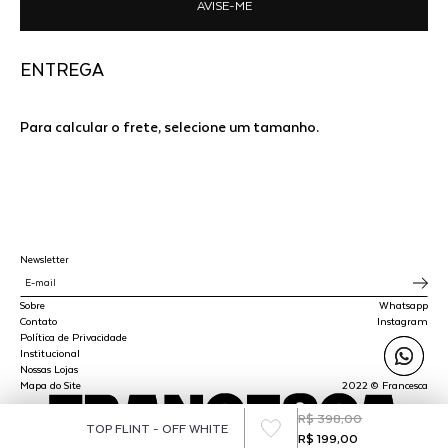
AVISE-ME
ENTREGA
Para calcular o frete, selecione um tamanho.
Newsletter
Sobre
Whatsapp
Contato
Instagram
Política de Privacidade
Institucional
Nossas Lojas
Mapa do Site
2022 © Francesca
R$ 398,00
TOP FLINT - OFF WHITE
R$ 199,00
SPLY STUDIO LTDA - CNPJ 45.510.647/0001-00