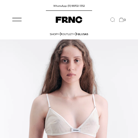
WhatsApp: (11) 99702-1352
0
SHOP
OUTLET
BLUSAS