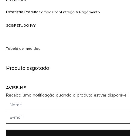
Descrição Produto
Composicao
Entrega & Pagamento
SOBRETUDO IVY
R$ 1.799,00
O
dicionar
Tabela de medidas
ao
arrinho
Produto esgotado
AVISE-ME
Receba uma notificação quando o produto estiver disponível