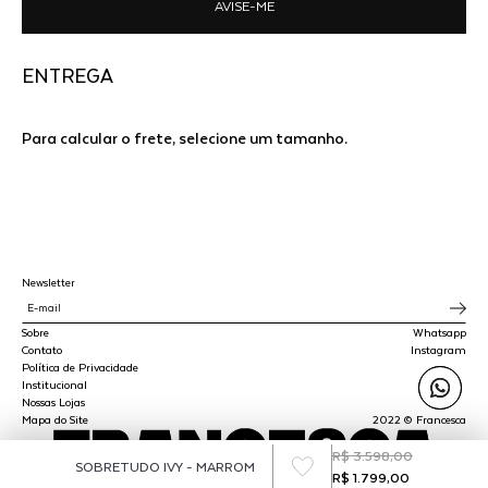
AVISE-ME
ENTREGA
Para calcular o frete, selecione um tamanho.
Newsletter
Sobre
Whatsapp
Contato
Instagram
Política de Privacidade
Institucional
Nossas Lojas
Mapa do Site
2022 © Francesca
R$ 3.598,00
SOBRETUDO IVY - MARROM
R$ 1.799,00
SPLY STUDIO LTDA - CNPJ 45.510.647/0001-00