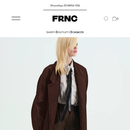
WhatsApp: (11) 99702-1352
0
SHOP
OUTLET
CASACOS