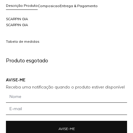
Descrição Produto
Composicao
Entrega & Pagamento
SCARPIN GIA
SCARPIN GIA
R$ 1.698,00
dicionar
Tabela de medidas
ao
arrinho
Produto esgotado
AVISE-ME
Receba uma notificação quando o produto estiver disponível
AVISE-ME