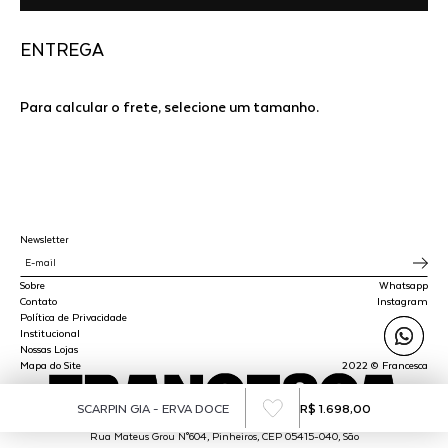
ENTREGA
Para calcular o frete, selecione um tamanho.
Newsletter
Sobre
Whatsapp
Contato
Instagram
Política de Privacidade
Institucional
Nossas Lojas
Mapa do Site
2022 © Francesca
SCARPIN GIA - ERVA DOCE
R$ 1.698,00
SPLY STUDIO LTDA - CNPJ 45.510.647/0001-00
Rua Mateus Grou N°604, Pinheiros, CEP 05415-040, São