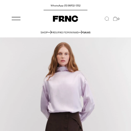
WhatsApp: (11) 99702-1352
0
SHOP
ROUPAS FEMININAS
SAIAS