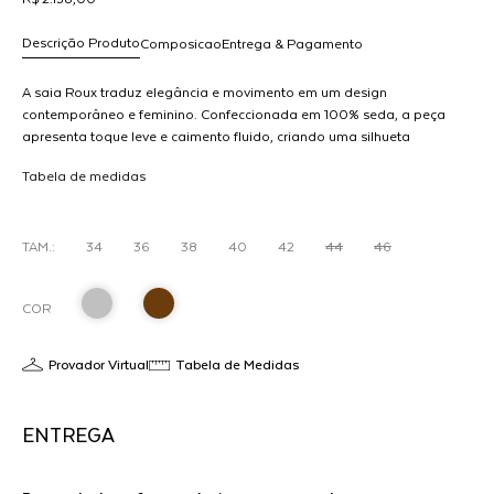
Descrição Produto
Composicao
Entrega & Pagamento
A saia Roux traduz elegância e movimento em um design
contemporâneo e feminino. Confeccionada em 100% seda, a peça
apresenta toque leve e caimento fluido, criando uma silhueta
R$ 2.158,00
sofisticada e cheia de personalidade.Os recortes assimétricos
dicionar
Tabela de medidas
adicionam profundidade e informação de moda ao design,
ao
valorizando o movimento natural do tecido e criando um visual
arrinho
moderno e elegante. Versátil, a saia transita entre produções
refinadas e composições minimalistas, adaptando-se a diferentes
TAM.:
34
36
38
40
42
44
46
ocasiões.Um item atemporal e sofisticado, pensado para quem
valoriza acabamento, fluidez e identidade no vestir.
COR
Provador Virtual
Tabela de Medidas
ENTREGA