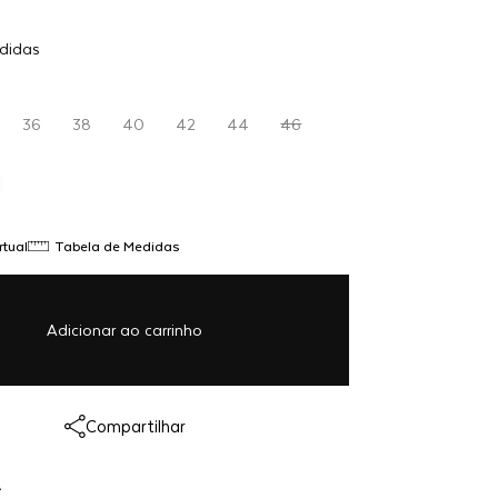
Adicionar
didas
$ 1.499,00
ao
carrinho
36
38
40
42
44
46
rtual
Tabela de Medidas
Adicionar ao carrinho
Link copiado!
Compartilhar
Redirecionando...
A