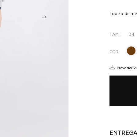
PONTAS
Tabela de me
ALFA -
R
ERVA
TAM.:
34
MATE
COR
Provador Vi
ENTREG