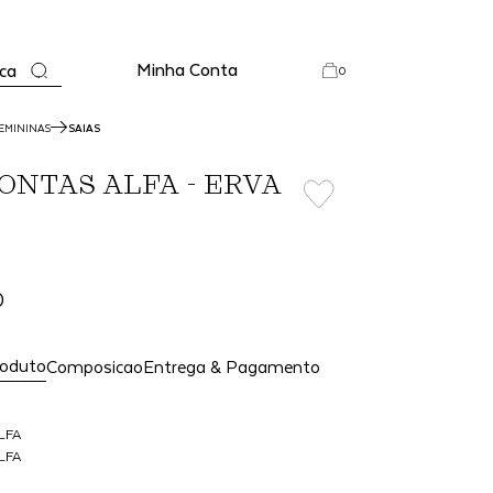
Minha Conta
ca
0
EMININAS
SAIAS
PONTAS ALFA - ERVA
0
roduto
Composicao
Entrega & Pagamento
LFA
LFA