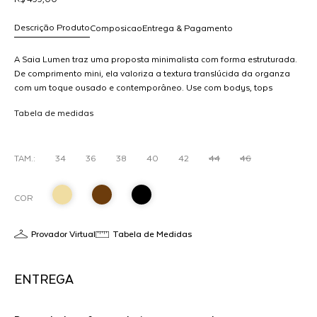
Descrição Produto
Composicao
Entrega & Pagamento
A Saia Lumen traz uma proposta minimalista com forma estruturada.
De comprimento mini, ela valoriza a textura translúcida da organza
com um toque ousado e contemporâneo. Use com bodys, tops
R$ 499,00
estruturados ou sobreposição com peças neutras para criar
dicionar
Tabela de medidas
contraste entre leveza e densidade.
ao
arrinho
TAM.:
34
36
38
40
42
44
46
COR
Provador Virtual
Tabela de Medidas
ENTREGA