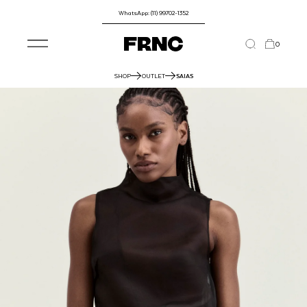
WhatsApp: (11) 99702-1352
0
SHOP
OUTLET
SAIAS