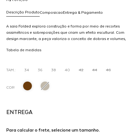
Descrição Produto
Composicao
Entrega & Pagamento
A saia Folded explora construção e forma por meio de recortes
assimétricos e sobreposições que criam um efeito escultural. Com
design marcante, a peça valoriza o conceito de dobras e volumes,
R$ 1.078,00
resultando em uma silhueta contemporânea e cheia de movimento.A
dicionar
Tabela de medidas
cintura estruturada equilibra a complexidade do design, enquanto as
ao
camadas sobrepostas trazem profundidade e dinamismo ao visual.
arrinho
O jogo de assimetrias reforça o caráter autoral da peça, tornando-a
um destaque em qualquer composição.Ideal para produções
TAM.:
34
36
38
40
42
44
46
conceituais ou propostas mais elaboradas, a saia Folded traduz
inovação e identidade em uma peça de forte presença estética.
COR
ENTREGA
Para calcular o frete, selecione um tamanho.