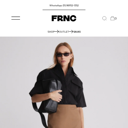
WhatsApp: (11) 99702-1352
0
SHOP
OUTLET
SAIAS