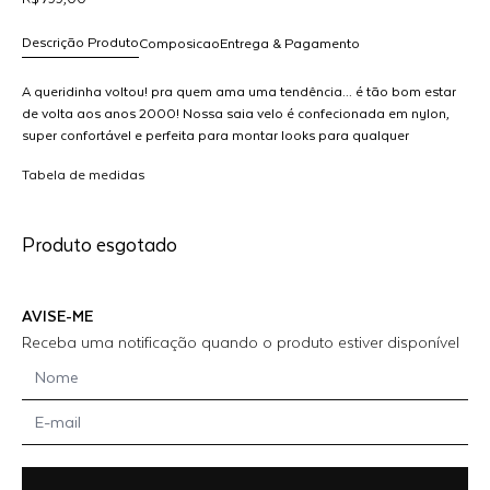
Descrição Produto
Composicao
Entrega & Pagamento
A queridinha voltou! pra quem ama uma tendência... é tão bom estar
de volta aos anos 2000! Nossa saia velo é confecionada em nylon,
super confortável e perfeita para montar looks para qualquer
R$ 799,00
ocasião. Escolha sua preferida e arrase no look! MODELO VESTE 36
dicionar
Tabela de medidas
ao
arrinho
Produto esgotado
AVISE-ME
Receba uma notificação quando o produto estiver disponível