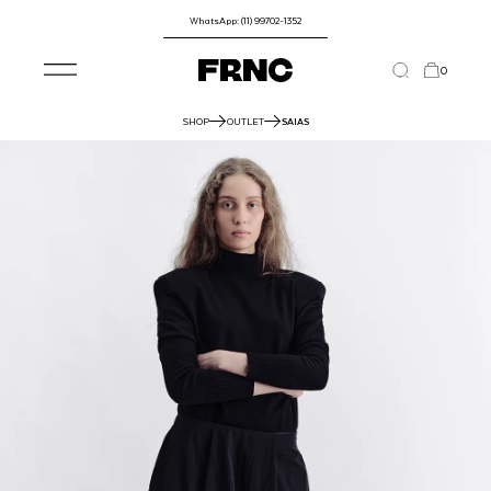
WhatsApp: (11) 99702-1352
0
SHOP
OUTLET
SAIAS