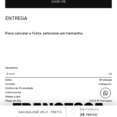
AVISE-ME
ENTREGA
Para calcular o frete, selecione um tamanho.
Newsletter
Sobre
Whatsapp
Contato
Instagram
Política de Privacidade
Institucional
Nossas Lojas
Mapa do Site
2022 © Francesca
R$ 1.598,00
SAIA BALONÊ VELO - PRETO
R$ 799,00
SPLY STUDIO LTDA - CNPJ 45.510.647/0001-00