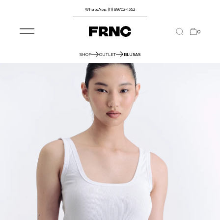
WhatsApp: (11) 99702-1352
0
SHOP
OUTLET
BLUSAS