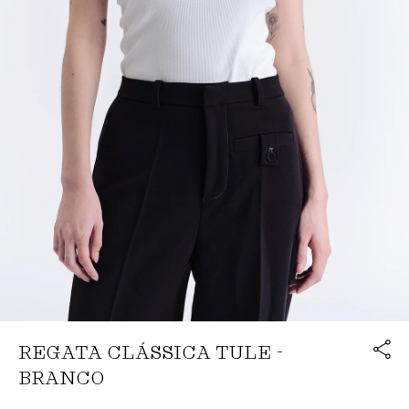
Link cop
REGATA CLÁSSICA TULE -
Redirecion
BRANCO