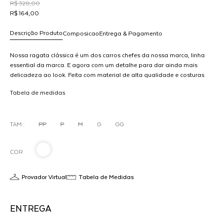
R$ 328,00
R$ 164,00
Descrição Produto
Composicao
Entrega & Pagamento
Nossa ragata clássica é um dos carros chefes da nossa marca, linha
essential da marca. E agora com um detalhe para dar ainda mais
delicadeza ao look. Feita com material de alta qualidade e costuras
R$ 164,00
reforçadas, esse modelo é perfeito para o uso diário e ocasiões
dicionar
Tabela de medidas
especiais. Combine com outras peças da linha FRNC para um visual
A
ao
completo e sofisticado.MODELO VESTE 36
arrinho
TAM.:
PP
P
M
G
GG
COR
Provador Virtual
Tabela de Medidas
ENTREGA