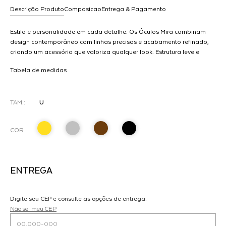
Descrição Produto
Composicao
Entrega & Pagamento
Estilo e personalidade em cada detalhe. Os Óculos Mira combinam
design contemporâneo com linhas precisas e acabamento refinado,
criando um acessório que valoriza qualquer look. Estrutura leve e
R$ 998,00
resistente garante conforto ao longo do dia, enquanto o shape
dicionar
Tabela de medidas
moderno adiciona atitude e sofisticação. Esta peça faz parte do
ao
nosso pre order e será enviada a partir do dia 13 de Novembro.
arrinho
TAM.:
U
COR
ENTREGA
Digite seu CEP e consulte as opções de entrega.
Não sei meu CEP