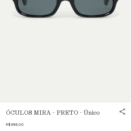
Link cop
ÓCULOS MIRA - PRETO - Único
Redirecion
R$ 998,00