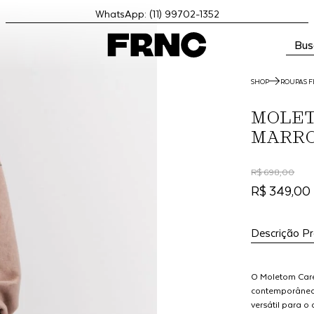
WhatsApp: (11) 99702-1352
Bus
SHOP
ROUPAS F
MOLET
MARR
R$ 698,00
R$ 349,00
Descrição P
O Moletom Care
contemporânea,
versátil para 