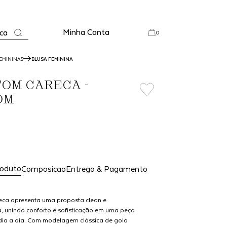
Minha Conta
ca
0
EMININAS
BLUSA FEMININA
OM CARECA -
OM
roduto
Composicao
Entrega & Pagamento
ca apresenta uma proposta clean e
 unindo conforto e sofisticação em uma peça
o dia a dia. Com modelagem clássica de gola