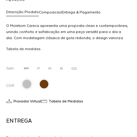
Descrição Produto
Composicao
Entrega & Pagamento
O Moletom Careca apresenta uma proposta clean e contemporânea,
unindo conforto e sofisticação em uma peça versátil para o dia a
dia. Com modelagem clássica de gola redonda, o design valoriza
R$ 349,00
M
linhas simples e um caimento confortável.Os acabamentos
dicionar
Tabela de medidas
canelados nos punhos, gola e barra garantem estrutura à peça,
ao
enquanto o detalhe frontal com aplicação discreta adiciona
arrinho
identidade ao visual. O contraste de textura nos acabamentos
reforça o caráter moderno do design.Ideal para composições
TAM.:
PP
P
M
G
GG
urbanas e minimalistas, o Moletom Careca é um essencial atualizado
que combina praticidade, estilo e conforto.
COR
Provador Virtual
Tabela de Medidas
ENTREGA