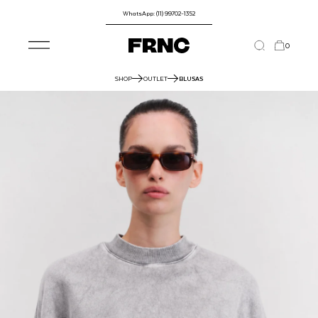
WhatsApp: (11) 99702-1352
0
SHOP
OUTLET
BLUSAS