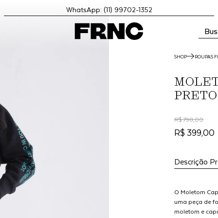
WhatsApp: (11) 99702-1352
Bus
SHOP
ROUPAS F
MOLET
PRETO
R$ 798,00
R$ 399,00
Descrição P
O Moletom Capu
uma peça de fo
moletom e cap