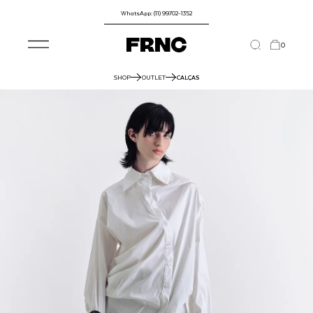
WhatsApp: (11) 99702-1352
0
SHOP
OUTLET
CALÇAS