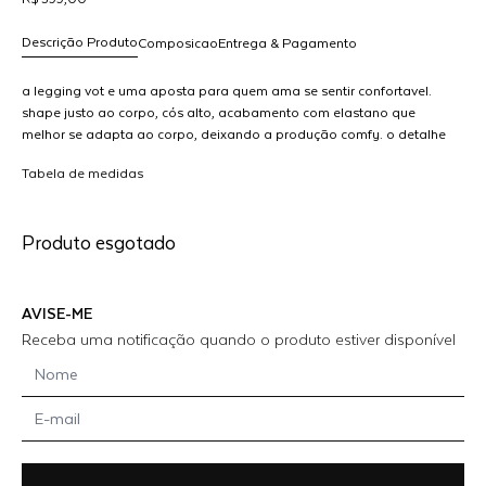
Descrição Produto
Composicao
Entrega & Pagamento
a legging vot e uma aposta para quem ama se sentir confortavel.
shape justo ao corpo, cós alto, acabamento com elastano que
melhor se adapta ao corpo, deixando a produção comfy. o detalhe
R$ 599,00
G
nos pes com ziper e o toque especial que traz toda autenticidade
dicionar
Tabela de medidas
para a peca MODELO VESTE 36
ao
arrinho
Produto esgotado
AVISE-ME
Receba uma notificação quando o produto estiver disponível