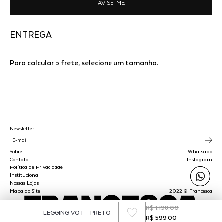
AVISE-ME
ENTREGA
Para calcular o frete, selecione um tamanho.
Newsletter
Sobre
Whatsapp
Contato
Instagram
Política de Privacidade
Institucional
Nossas Lojas
Mapa do Site
2022 © Francesca
R$ 1.198,00
LEGGING VOT - PRETO
R$ 599,00
SPLY STUDIO LTDA - CNPJ 45.510.647/0001-00