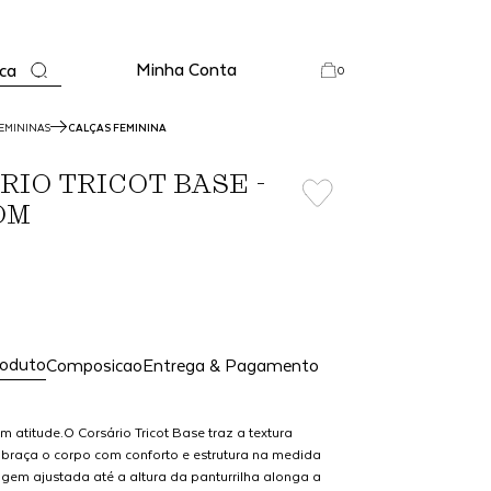
Minha Conta
ca
0
EMININAS
CALÇAS FEMININA
RIO TRICOT BASE -
OM
roduto
Composicao
Entrega & Pagamento
 atitude.O Corsário Tricot Base traz a textura
braça o corpo com conforto e estrutura na medida
agem ajustada até a altura da panturrilha alonga a