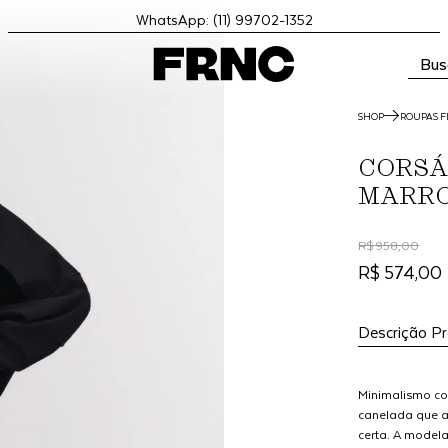
WhatsApp: (11) 99702-1352
Bus
SHOP
ROUPAS F
CORSÁ
MARR
R$ 958,00
R$ 574,00
Descrição P
Minimalismo com
canelada que a
certa. A model