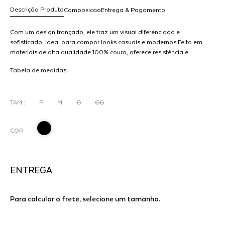
Descrição Produto
Composicao
Entrega & Pagamento
Com um design trançado, ele traz um visual diferenciado e
sofisticado, ideal para compor looks casuais e modernos.Feito em
materiais de alta qualidade 100% couro, oferece resistência e
R$ 1.198,00
flexibilidade, garantindo um ajuste confortável ao corpo. MODELO
dicionar
Tabela de medidas
VESTE P
ao
arrinho
TAM.:
P
M
G
GG
COR
ENTREGA
Para calcular o frete, selecione um tamanho.