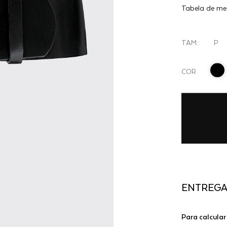
GIGA
Tabela de me
ATANADO
- PRETO
TAM.:
P
COR
ENTREG
Para calcular