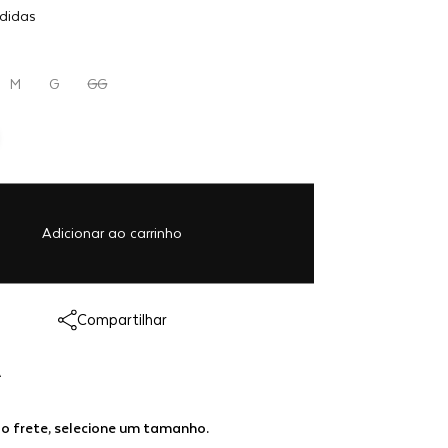
Adicionar
didas
R$ 1.198,00
ao
carrinho
M
G
GG
Adicionar ao carrinho
Link copiado!
Compartilhar
Redirecionando...
A
 o frete, selecione um tamanho.