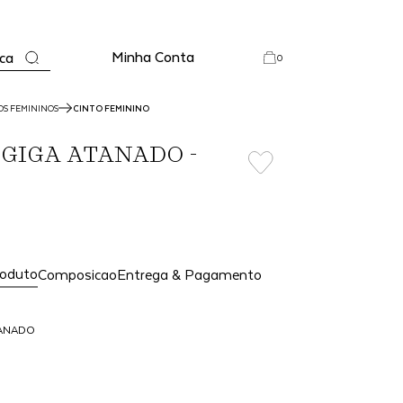
Minha Conta
ca
0
OS FEMININOS
CINTO FEMININO
 GIGA ATANADO -
roduto
Composicao
Entrega & Pagamento
TANADO