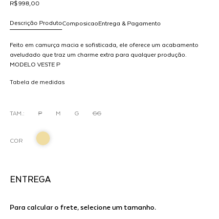
R$ 998,00
Descrição Produto
Composicao
Entrega & Pagamento
Feito em camurça macia e sofisticada, ele oferece um acabamento
aveludado que traz um charme extra para qualquer produção.
MODELO VESTE P
R$ 998,00
dicionar
Tabela de medidas
ao
arrinho
UEL
TAM.:
P
M
G
GG
COR
ENTREGA
Para calcular o frete, selecione um tamanho.