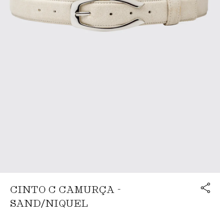
Link cop
CINTO C CAMURÇA -
Redirecion
SAND/NIQUEL