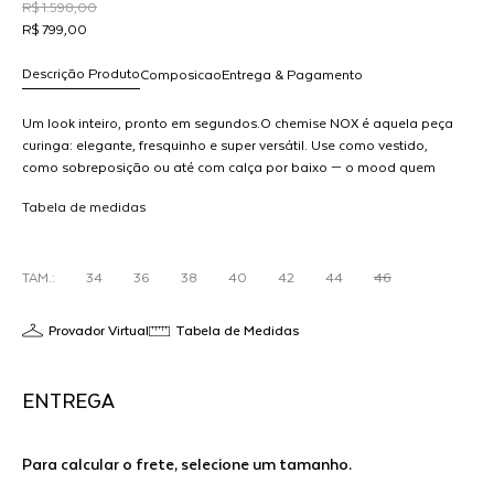
R$ 1.598,00
R$ 799,00
Descrição Produto
Composicao
Entrega & Pagamento
Um look inteiro, pronto em segundos.O chemise NOX é aquela peça
curinga: elegante, fresquinho e super versátil. Use como vestido,
como sobreposição ou até com calça por baixo — o mood quem
R$ 799,00
escolhe é você. O tecido leve e o shape soltinho garantem conforto
dicionar
Tabela de medidas
com zero esforço.Look prático, efeito wow.
ao
arrinho
TO
TAM.:
34
36
38
40
42
44
46
Provador Virtual
Tabela de Medidas
ENTREGA
Para calcular o frete, selecione um tamanho.