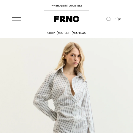
WhatsApp: (11) 99702-1352
0
SHOP
OUTLET
CAMISAS