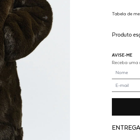
CASACO
DE
Tabela de me
R
PELO -
MILITAR
Produto es
AVISE-ME
Receba uma n
ENTREG