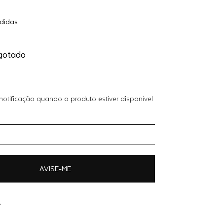
Adicionar
didas
$ 899,40
ao
carrinho
gotado
otificação quando o produto estiver disponível
AVISE-ME
A