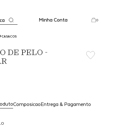
Minha Conta
ca
0
CASACOS
O DE PELO -
AR
roduto
Composicao
Entrega & Pagamento
LO