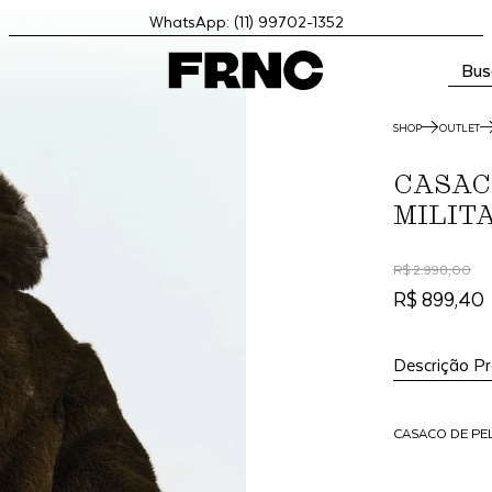
WhatsApp: (11) 99702-1352
Bus
SHOP
OUTLET
CASAC
MILIT
R$ 2.998,00
R$ 899,40
Descrição P
CASACO DE PE