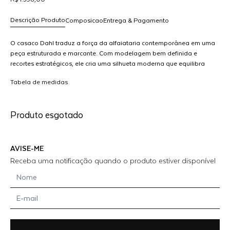
Descrição Produto
Composicao
Entrega & Pagamento
O casaco Dahl traduz a força da alfaiataria contemporânea em uma
peça estruturada e marcante. Com modelagem bem definida e
recortes estratégicos, ele cria uma silhueta moderna que equilibra
R$ 1.398,00
elegância e atitude.Os detalhes de construção reforçam o caráter
dicionar
Tabela de medidas
autoral da peça, enquanto os acabamentos precisos garantem um
ao
visual refinado e atual. Versátil, o casaco pode ser usado como
arrinho
protagonista da produção ou em conjunto com a calça Dahl,
Produto esgotado
compondo um look coordenado de impacto.Uma peça pensada
para quem busca estrutura, sofisticação e identidade no vestir.
AVISE-ME
Receba uma notificação quando o produto estiver disponível