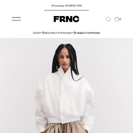
WhatsApp: (11) 99702-1352
0
SHOP
ROUPAS FEMININAS
CASACO FEMININO