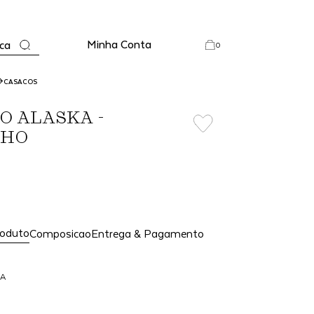
Minha Conta
ca
0
CASACOS
O ALASKA -
NHO
roduto
Composicao
Entrega & Pagamento
KA