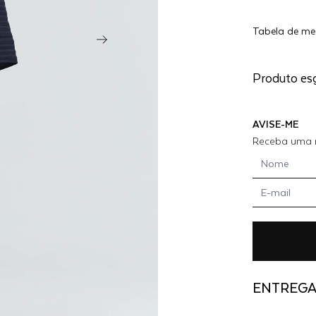
CASACO
Tabela de me
ALASKA -
MARINH
Produto es
AVISE-ME
Receba uma n
ENTREG