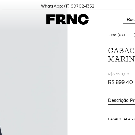
WhatsApp: (11) 99702-1352
Bus
SHOP
OUTLET
CASAC
MARI
R$ 2.998,00
R$ 899,40
Descrição P
CASACO ALAS