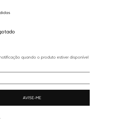
Adicionar
didas
R$ 899,40
ao
carrinho
O
gotado
otificação quando o produto estiver disponível
AVISE-ME
A